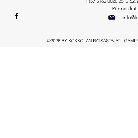
FI57 5162 0020 2513 62,
Pitopaikkat
info@ko
©2026 BY KOKKOLAN RATSASTAJAT - GAML