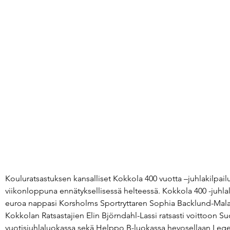
Kouluratsastuksen kansalliset Kokkola 400 vuotta –juhlakilpailut
viikonloppuna ennätyksellisessä helteessä. Kokkola 400 -juhl
euroa nappasi Korsholms Sportryttaren Sophia Backlund-Malak
Kokkolan Ratsastajien Elin Björndahl-Lassi ratsasti voittoon Su
vuotisjuhlaluokassa sekä Helppo B-luokassa hevosellaan Leg