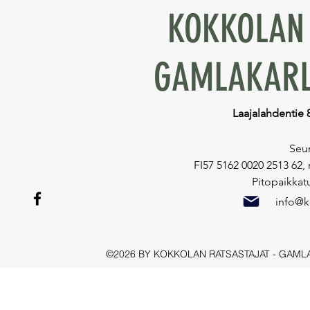
KOKKOLAN 
GAMLAKARL
Laajalahdentie 
Seur
FI57 5162 0020 2513 62,
Pitopaikkat
info@ko
©2026 BY KOKKOLAN RATSASTAJAT - GAML