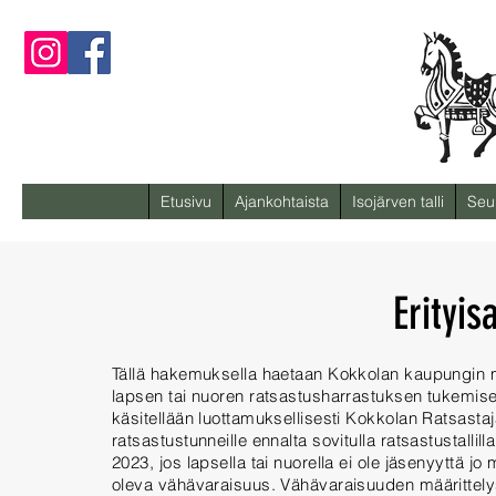
Etusivu
Ajankohtaista
Isojärven talli
Seu
Erityi
Tällä hakemuksella haetaan Kokkolan kaupungin 
lapsen tai nuoren ratsastusharrastuksen tukemi
käsitellään luottamuksellisesti Kokkolan Ratsasta
ratsastustunneille ennalta sovitulla ratsastustall
2023, jos lapsella tai nuorella ei ole jäsenyyttä j
oleva vähävaraisuus. Vähävaraisuuden määrittelys