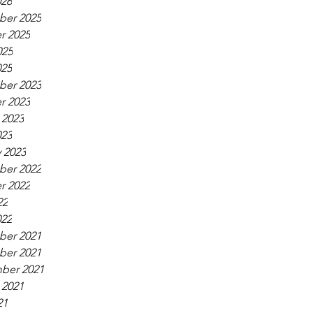
026
er 2025
r 2025
025
025
er 2023
r 2023
 2023
023
 2023
er 2022
r 2022
22
022
er 2021
er 2021
ber 2021
 2021
21