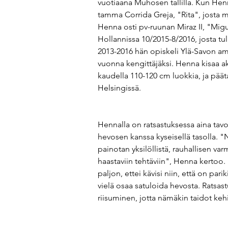
vuotiaana Muhosen tallilla. Kun Henna
tamma Corrida Greja, "Rita", josta
Henna osti pv-ruunan Miraz II, "Migu"
Hollannissa 10/2015-8/2016, josta tul
2013-2016 hän opiskeli Ylä-Savon am
vuonna kengittäjäksi. Henna kisaa akt
kaudella 110-120 cm luokkia, ja pää
Helsingissä.
Hennalla on ratsastuksessa aina tavo
hevosen kanssa kyseisellä tasolla. 
painotan yksilöllistä, rauhallisen var
haastaviin tehtäviin", Henna kertoo
paljon, ettei kävisi niin, että on parik
vielä osaa satuloida hevosta. Ratsast
riisuminen, jotta nämäkin taidot kehi