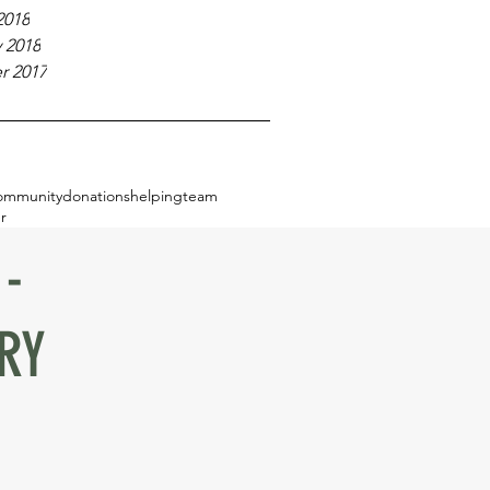
2018
 2018
r 2017
ommunity
donations
helping
team
r
-
RY