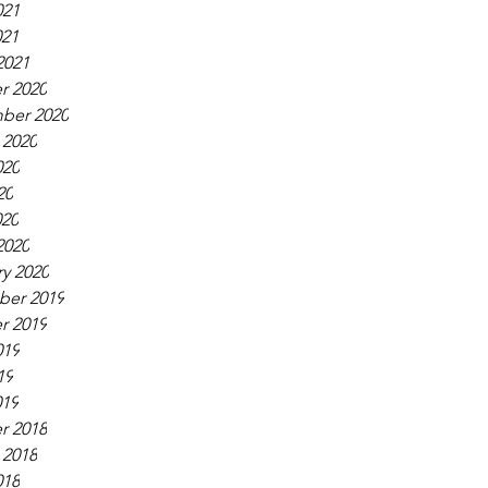
021
021
2021
r 2020
ber 2020
 2020
020
20
020
2020
y 2020
er 2019
r 2019
019
19
019
r 2018
 2018
018