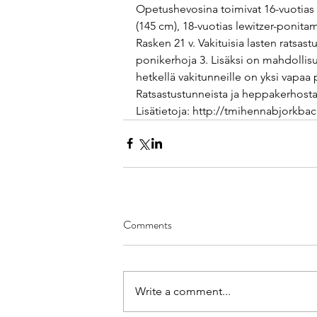
Opetushevosina toimivat 16-vuotias p
(145 cm), 18-vuotias lewitzer-ponitam
Rasken 21 v. Vakituisia lasten ratsastu
ponikerhoja 3. Lisäksi on mahdollisuu
hetkellä vakitunneille on yksi vapaa p
Ratsastustunneista ja heppakerhosta
Lisätietoja: http://tmihennabjorkba
Comments
Write a comment...