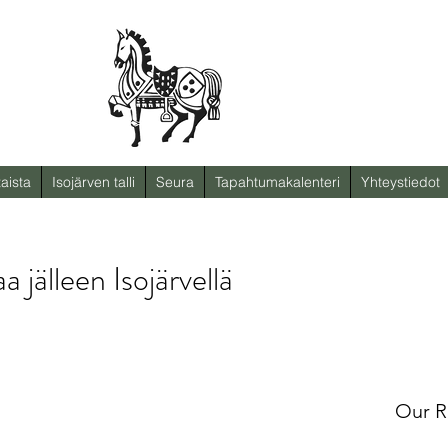
aista
Isojärven talli
Seura
Tapahtumakalenteri
Yhteystiedot
 jälleen Isojärvellä
Our R