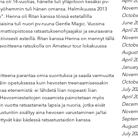
April 2
 oli 14-vuotias, hänelle tuli ylläpitoon kesäksi pv-
Novemb
 myöhemmin tuli hänen omansa. Helmikuussa 2013 
Octobe
. Henna oli Ritan kanssa töissä estetallilla 
June 2
iaisina tuli nuori pv-ruuna Gentle Magic. Vuosina 
April 2
mattiopistossa ratsastuksenohjaajaksi ja seuraavana 
Novemb
iivisesti esteillä. Ritan kanssa Henna on mennyt tällä 
Octobe
tavoitteena ratsukolla on Amateur tour lokakuussa 
August
April 2
January
Novemb
itteena parantaa omia suorituksia ja saada varmuutta 
Octobe
"Niin opetuksessa kuin hevosten treenaamisessakin 
July 20
maa etenemistä: ei lähdetä liian nopeasti liian 
April 2
. Hevosmiestaitojen osaamista painotetaan myös 
Decemb
in vuotta ratsastaneita lapsia ja nuoria, jotka eivät 
Novemb
ustuntiin sisältyy aina hevosen varustaminen ja/tai 
Septem
ttyvät käsi kädessä ratsastustaidon kanssa.
August
July 20