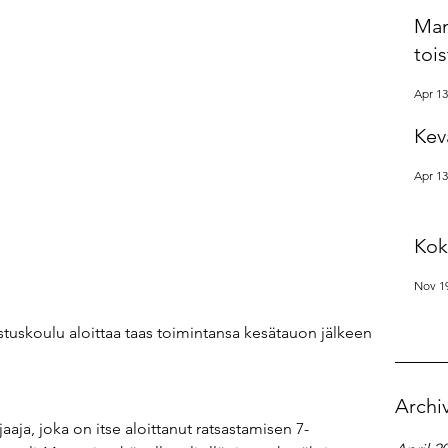
Man
tois
Apr 13
Kev
Apr 13
Kok
Nov 19
uskoulu aloittaa taas toimintansa kesätauon jälkeen 
Archi
aja, joka on itse aloittanut ratsastamisen 7-