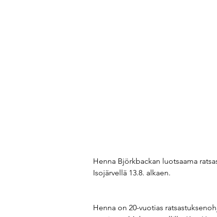
Henna Björkbackan luotsaama ratsast
Isojärvellä 13.8. alkaen. 
Henna on 20-vuotias ratsastuksenohja