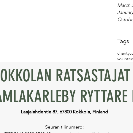
March 
January
Octobe
Tags
charity
c
voluntee
OKKOLAN RATSASTAJAT 
AMLAKARLEBY RYTTARE 
Laajalahdentie 87, 67800 Kokkola, Finland
Seuran tilinumero: