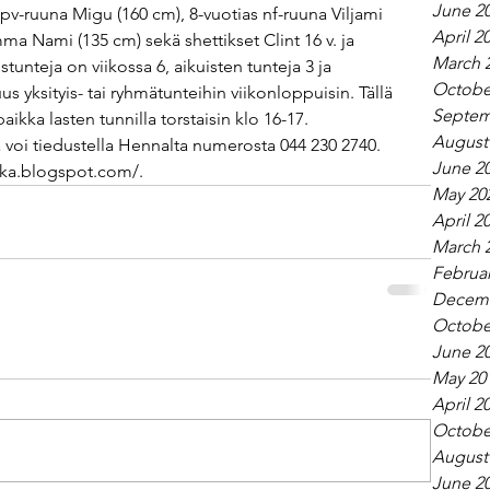
June 2
v-ruuna Migu (160 cm), 8-vuotias nf-ruuna Viljami 
April 2
ma Nami (135 cm) sekä shettikset Clint 16 v. ja 
March 
stunteja on viikossa 6, aikuisten tunteja 3 ja 
Octobe
s yksityis- tai ryhmätunteihin viikonloppuisin. Tällä 
Septem
aikka lasten tunnilla torstaisin klo 16-17. 
August
 voi tiedustella Hennalta numerosta 044 230 2740. 
June 2
cka.blogspot.com/.
May 20
April 2
March 
Februar
Decemb
Octobe
June 2
May 20
April 2
Octobe
August
June 2