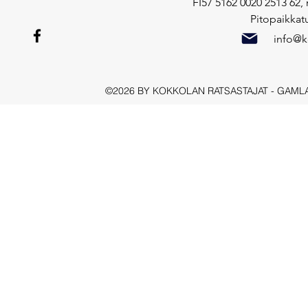
FI57 5162 0020 2513 62,
Pitopaikkat
info@ko
©2026 BY KOKKOLAN RATSASTAJAT - GAML