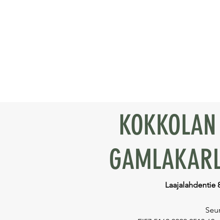
KOKKOLAN 
GAMLAKARL
Laajalahdentie 
Seur