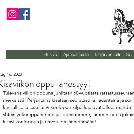
Etusivu
Ajankohtaista
Isojärven talli
Seu
ug 16, 2023
Kisaviikonloppu lähestyy!
Tulevana viikonloppuna juhlitaan 60-vuotiasta ratsastusseura
merkeissä! Perjantaina kisataan seuratasolla, lauantaina ja sunn
kansallisella tasolla. Viikonlopun kilpailuja ovat olleet mahdol
yhteistyökumppanimme ja sponsorimme, lämmin kiitos jokaise
kisaviikonloppua ja tervetuloa jännittämään!