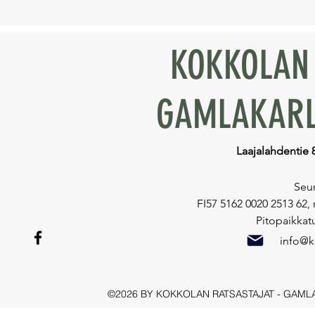
KOKKOLAN 
GAMLAKARL
Laajalahdentie 
Seur
FI57 5162 0020 2513 62,
Pitopaikkat
info@ko
©2026 BY KOKKOLAN RATSASTAJAT - GAML