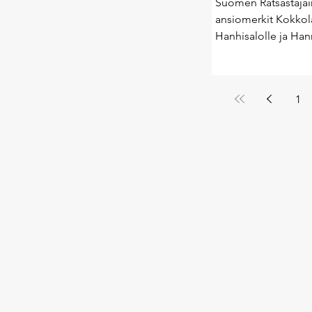
Suomen Ratsastajain
ansiomerkit Kokkola
Hanhisalolle ja Hann
1