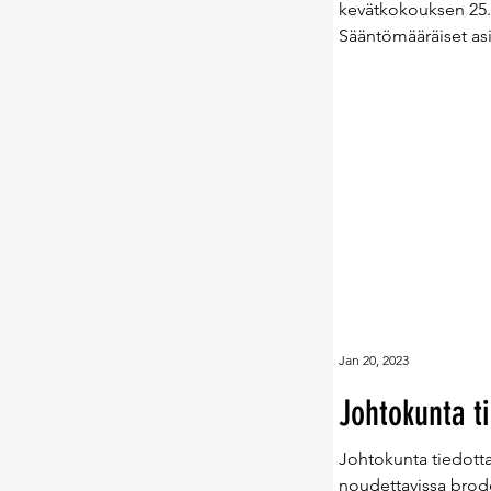
kevätkokouksen 25.4
Sääntömääräiset asia
Jan 20, 2023
Johtokunta t
Johtokunta tiedottaa
noudettavissa brodee