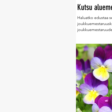
Kutsu alueme
Haluatko edustaa s
joukkuemestaruuski
joukkuemestaruudet 