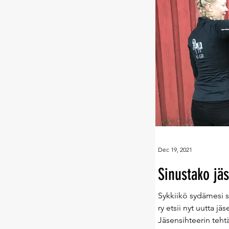
Dec 19, 2021
Sinustako jäs
Sykkiikö sydämesi s
ry etsii nyt uutta jä
Jäsensihteerin tehtäv